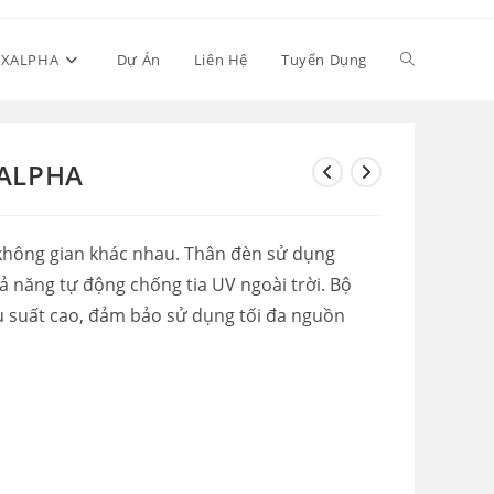
Toggle
UXALPHA
Dự Án
Liên Hệ
Tuyển Dụng
website
XALPHA
search
u không gian khác nhau. Thân đèn sử dụng
ả năng tự động chống tia UV ngoài trời. Bộ
u suất cao, đảm bảo sử dụng tối đa nguồn