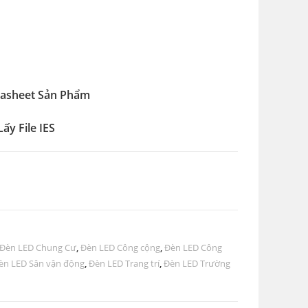
tasheet Sản Phẩm
Lấy File IES
Đèn LED Chung Cư
,
Đèn LED Công cộng
,
Đèn LED Công
èn LED Sân vận động
,
Đèn LED Trang trí
,
Đèn LED Trường