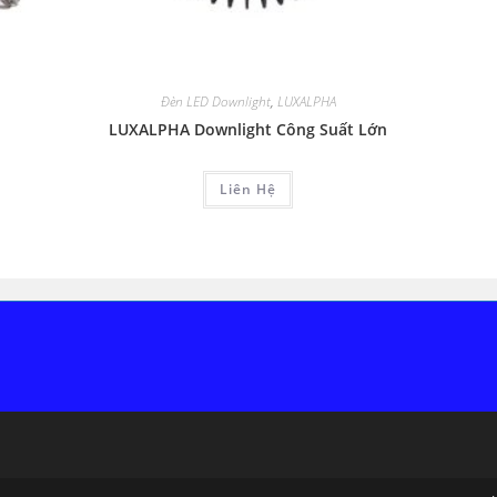
Đèn LED Downlight
,
LUXALPHA
LUXALPHA Downlight Công Suất Lớn
Liên Hệ