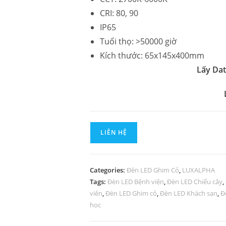
CRI: 80, 90
IP65
Tuổi thọ: >50000 giờ
Kích thước: 65x145x400mm
Lấy Da
LIÊN HỆ
Categories:
Đèn LED Ghim Cỏ
,
LUXALPHA
Tags:
Đèn LED Bệnh viện
,
Đèn LED Chiếu cây
,
viên
,
Đèn LED Ghim cỏ
,
Đèn LED Khách sạn
,
Đ
học