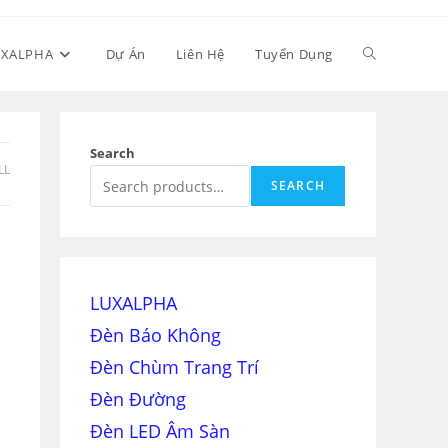
Toggle
UXALPHA
Dự Án
Liên Hệ
Tuyển Dụng
website
Search
LL
SEARCH
search
LUXALPHA
Đèn Báo Không
Đèn Chùm Trang Trí
Đèn Đường
Đèn LED Âm Sàn