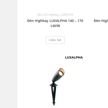
Đèn LED Highbay
,
LUXALPHA
Đèn Highbay LUXALPHA 140 – 170
Đèn Hig
LM/W
Liên hệ