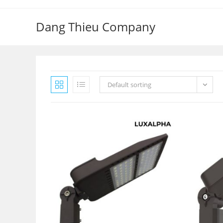
Skip
to
Dang Thieu Company
content
Default sorting