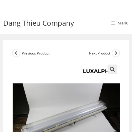
Skip
to
content
Dang Thieu Company
Menu
Previous Product
Next Product