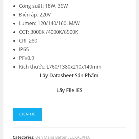
Công suất: 18W, 36W
Điện áp: 220V
Lumen: 120/140/160LM/W
CCT: 3000K /4000K/6500K
CRI: ≥80
IP65
PF≥0.9
Kích thước: L760/1380x210x140mm
Lấy Datasheet Sản Phẩm
Lấy File IES
LIÊN HỆ
Categories:
Đèn Máng Batten
,
LUXALPHA