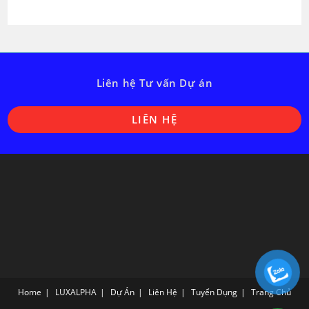
Liên hệ Tư vấn Dự án
O
LIÊN HỆ
i
a
n
t
Home
LUXALPHA
Dự Án
Liên Hệ
Tuyển Dụng
Trang Chủ