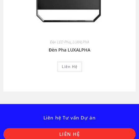
Đèn LED Pha
,
LUXALPHA
Đèn Pha LUXALPHA
Liên Hệ
Liên hệ Tư vấn Dự án
O
LIÊN HỆ