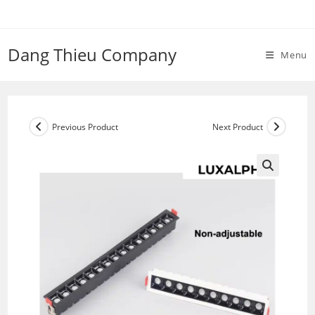
Skip
to
content
Dang Thieu Company
Menu
Previous Product
Next Product