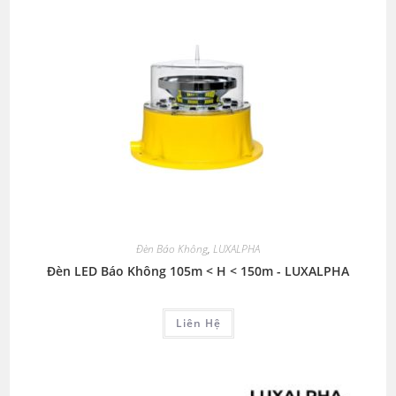
Đèn Báo Không
,
LUXALPHA
Đèn LED Báo Không 105m < H < 150m - LUXALPHA
Liên Hệ