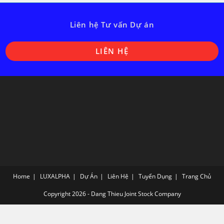
Liên hệ Tư vấn Dự án
O
LIÊN HỆ
i
a
n
t
Home
LUXALPHA
Dự Án
Liên Hệ
Tuyển Dụng
Trang Chủ
Copyright 2026 - Dang Thieu Joint Stock Company