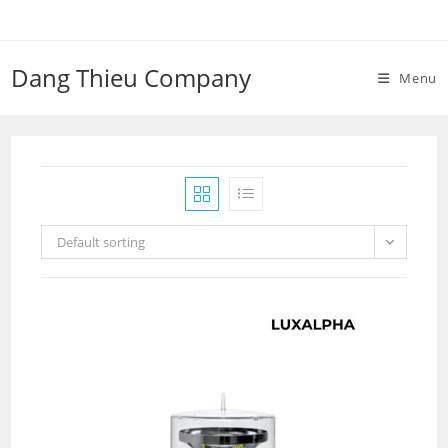
Skip
to
content
Dang Thieu Company
Menu
Default sorting