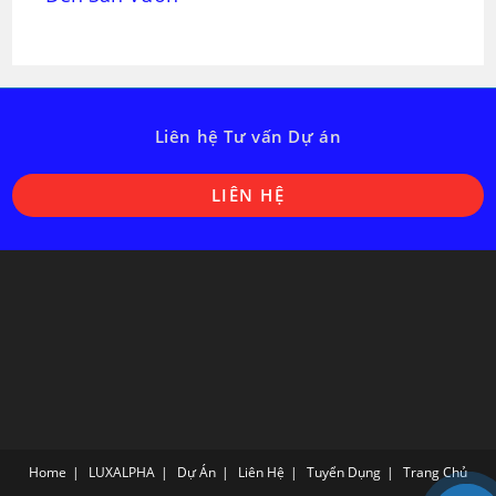
Liên hệ Tư vấn Dự án
O
LIÊN HỆ
i
a
n
t
Home
LUXALPHA
Dự Án
Liên Hệ
Tuyển Dụng
Trang Chủ